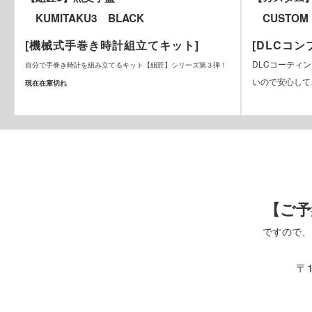
KUMITAKU3 BLACK
CUSTOM
[機械式手巻き時計組立てキット]
[DLCコ
DLCコーティ
自分で手巻き時計を組み立てるキット【組匠】シリーズ第３弾！
いので安心して
現在在庫切れ
【ご予
ですので、
〒